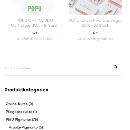
POPU OMNI V2 PMU
POPU Clover PMU Cartridges
Cartridges BOX – 16 Stück
BOX – 20 Stück
14
€
17
€
Ausführung wählen
Ausführung wählen
Dieses
Dieses
Produkt
Produkt
weist
weist
mehrere
mehrere
Varianten
Varianten
auf.
auf.
Die
Die
Suchen
Optionen
Optionen
können
können
auf
auf
nach:
der
der
Produktseite
Produktseit
gewählt
gewählt
werden
werden
Produktkategorien
Online-Kurse
(0)
Pflegeprodukte
(1)
PMU Pigmente
(75)
Areola-Pigmente
(5)