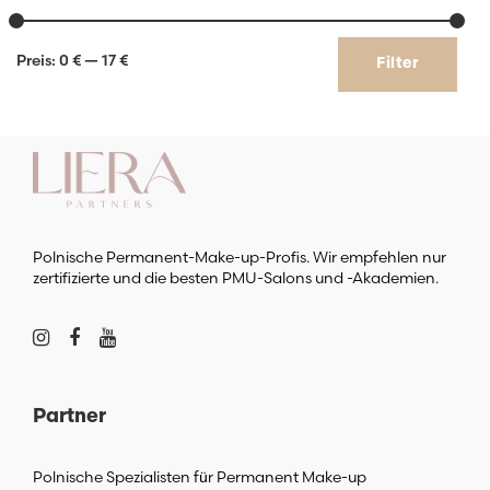
Min.
Max.
Preis:
0 €
—
17 €
Filter
Preis
Preis
Polnische Permanent-Make-up-Profis. Wir empfehlen nur
zertifizierte und die besten PMU-Salons und -Akademien.
Partner
Polnische Spezialisten für Permanent Make-up