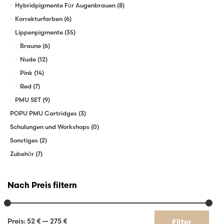
Hybridpigmente Für Augenbrauen
(8)
Korrekturfarben
(6)
Lippenpigmente
(35)
Braune
(6)
Nude
(12)
Pink
(14)
Red
(7)
PMU SET
(9)
POPU PMU Cartridges
(3)
Schulungen und Workshops
(0)
Sonstiges
(2)
Zubehör
(7)
Nach Preis filtern
Min.
Max.
Preis:
52 €
—
275 €
Filter