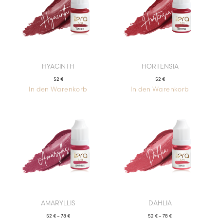
HYACINTH
HORTENSIA
52
€
52
€
In den Warenkorb
In den Warenkorb
AMARYLLIS
DAHLIA
52
€
–
78
€
52
€
–
78
€