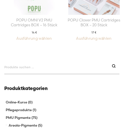
POPU OMNI V2 PMU
POPU Clover PMU Cartridges
Cartridges BOX – 16 Stück
BOX – 20 Stück
14
€
17
€
Ausführung wählen
Ausführung wählen
Dieses
Dieses
Produkt
Produkt
weist
weist
mehrere
mehrere
Varianten
Varianten
auf.
auf.
Die
Die
Suchen
Optionen
Optionen
können
können
auf
auf
nach:
der
der
Produktseite
Produktseit
gewählt
gewählt
werden
werden
Produktkategorien
Online-Kurse
(0)
Pflegeprodukte
(1)
PMU Pigmente
(75)
Areola-Pigmente
(5)