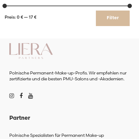
Min.
Max.
Preis:
0 €
—
17 €
Filter
Preis
Preis
Polnische Permanent-Make-up-Profis. Wir empfehlen nur
zertifizierte und die besten PMU-Salons und -Akademien.
Partner
Polnische Spezialisten für Permanent Make-up