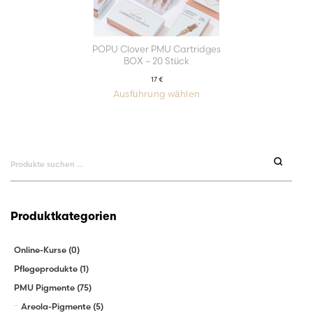
POPU Clover PMU Cartridges
BOX – 20 Stück
17
€
Ausführung wählen
Dieses
Produkt
weist
mehrere
Varianten
auf.
Die
Suchen
Optionen
können
auf
nach:
der
Produktseite
gewählt
werden
Produktkategorien
Online-Kurse
(0)
Pflegeprodukte
(1)
PMU Pigmente
(75)
Areola-Pigmente
(5)