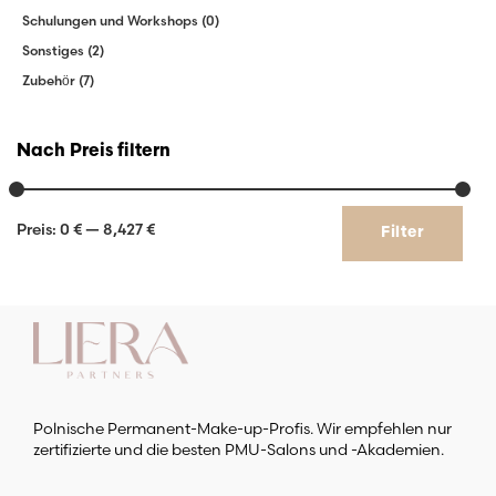
Schulungen und Workshops
(0)
Sonstiges
(2)
Zubehör
(7)
Nach Preis filtern
Min.
Max.
Preis:
0 €
—
8,427 €
Filter
Preis
Preis
Polnische Permanent-Make-up-Profis. Wir empfehlen nur
zertifizierte und die besten PMU-Salons und -Akademien.