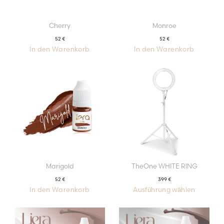
Cherry
Monroe
52
€
52
€
In den Warenkorb
In den Warenkorb
Marigold
TheOne WHITE RING
52
€
399
€
In den Warenkorb
Ausführung wählen
Dieses
Produkt
weist
mehrere
Varianten