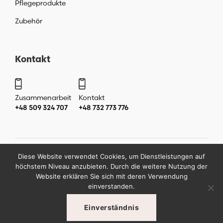
Pflegeprodukte
Zubehör
Kontakt
Zusammenarbeit
Kontakt
+48 509 324 707
+48 732 773 776
Diese Website verwendet Cookies, um Dienstleistungen auf
Copyright ©
2026
by
Katarzyna Liera Liera Academy Makijaż
höchstem Niveau anzubieten. Durch die weitere Nutzung der
permanentny Warszawa
.
Website erklären Sie sich mit deren Verwendung
einverstanden.
Einverständnis