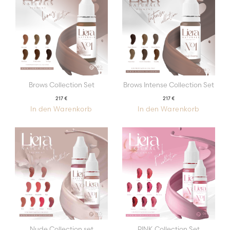
auf.
Die
Optionen
können
auf
der
Produktseit
gewählt
werden
Brows Collection Set
Brows Intense Collection Set
217
€
217
€
In den Warenkorb
In den Warenkorb
Nude Collection set
PINK Collection Set