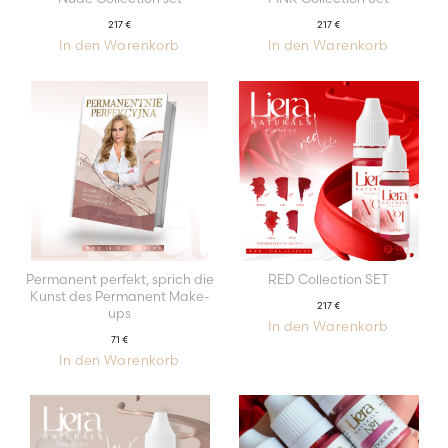
217
€
217
€
In den Warenkorb
In den Warenkorb
Permanent perfekt, sprich die
RED Collection SET
Kunst des Permanent Make-
217
€
ups
In den Warenkorb
71
€
In den Warenkorb