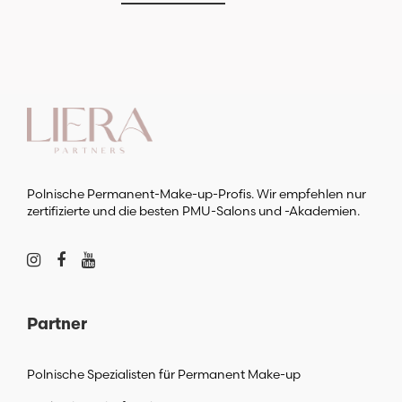
Varianten
auf.
Die
Optionen
können
auf
der
Produktsei
gewählt
werden
Polnische Permanent-Make-up-Profis. Wir empfehlen nur
zertifizierte und die besten PMU-Salons und -Akademien.
Partner
Polnische Spezialisten für Permanent Make-up