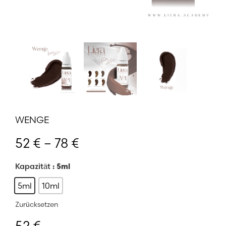
WENGE
Preisspanne:
52
€
–
78
€
52 €
bis
Kapazität
: 5ml
78 €
5ml
10ml
Zurücksetzen