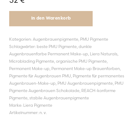
52
€
In den Warenkorb
Kategorien:
Augenbrauenpigmente
,
PMU Pigmente
Schlagwörter:
beste PMU Pigmente
,
dunkle
Augenbrauenfarbe Permanent Make-up
,
Liera Naturals
,
Microblading Pigmente
,
organische PMU Pigmente
,
Permanent Make-up
,
Permanent Make-up Brauenfarben
,
Pigmente für Augenbrauen PMU
,
Pigmente für permanentes
Augenbrauen-Make-up
,
PMU Augenbrauenpigmente
,
PMU
Pigmente Augenbrauen Schokolade
,
REACH-konforme
Pigmente
,
stabile Augenbrauenpigmente
Marke:
Liera Pigmente
Artikelnummer:
n. v.