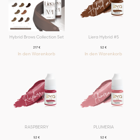
Hybrid Brows Collection Set
Liera Hybrid #5
217
€
52
€
In den Warenkorb
In den Warenkorb
RASPBERRY
PLUMERIA
52
€
52
€