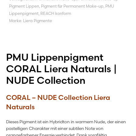
Pigment Lippen
,
Pigment für Permanent Make-up
,
PMU
Lippenpigment
,
REACH konform
Marke:
Liera Pigmente
PMU Lippenpigment
CORAL Liera Naturals |
NUDE Collection
CORAL – NUDE Collection Liera
Naturals
Dieses Pigment ist ein Hybridton in warmem Nude, der einen
pastelligen Charakter mit einer subtilen Note von
orangefarbener Energie verbindet. Dank sorgfältig