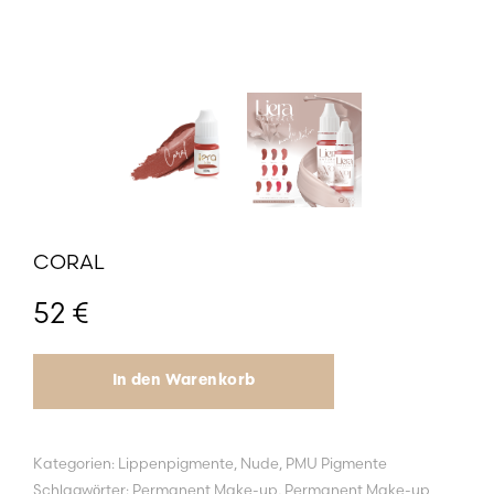
CORAL
52
€
In den Warenkorb
Kategorien:
Lippenpigmente
,
Nude
,
PMU Pigmente
Schlagwörter:
Permanent Make-up
,
Permanent Make-up