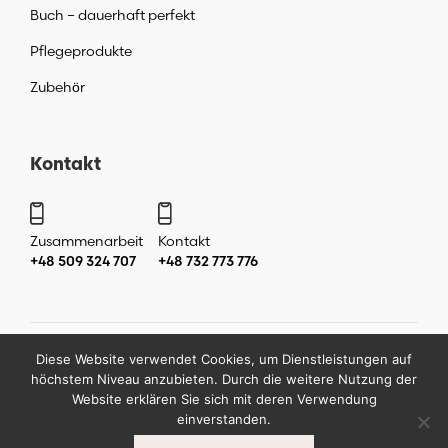
Buch – dauerhaft perfekt
Pflegeprodukte
Zubehör
Kontakt
Zusammenarbeit
Kontakt
+48 509 324 707
+48 732 773 776
Diese Website verwendet Cookies, um Dienstleistungen auf
Copyright ©
2026
by
Katarzyna Liera Liera Academy Makijaż
höchstem Niveau anzubieten. Durch die weitere Nutzung der
permanentny Warszawa
.
Website erklären Sie sich mit deren Verwendung
einverstanden.