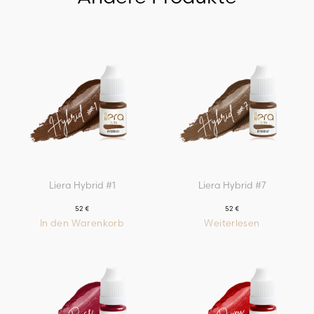
Liera Hybrid #1
Liera Hybrid #7
52
€
52
€
In den Warenkorb
Weiterlesen