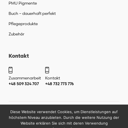
PMU Pigmente
Buch – dauerhaft perfekt
Pflegeprodukte
Zubehör
Kontakt
Zusammenarbeit
Kontakt
+48 509 324 707
+48 732 773 776
Diese Website verwendet Cookies, um Dienstleistungen auf
Copyright ©
2026
by
Katarzyna Liera Liera Academy Makijaż
höchstem Niveau anzubieten. Durch die weitere Nutzung der
permanentny Warszawa
.
Website erklären Sie sich mit deren Verwendung