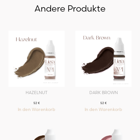
Andere Produkte
HAZELNUT
DARK BROWN
52
€
52
€
In den Warenkorb
In den Warenkorb