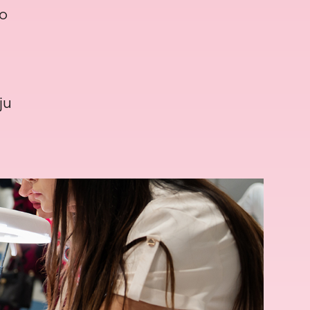
to
ju