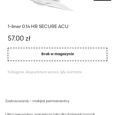
1-liner 0.14 HR SECURE ACU
57.00
zł
Brak w magazynie
Kategorie:
Akupunktura secure
,
Igły-kartridże
Zastosowanie – makijaż permanentny
Ultra precyzyjna, najcieńsza igła dla doświadczonych