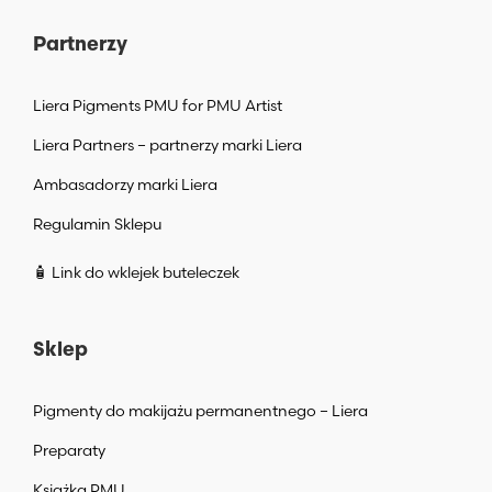
Partnerzy
Liera Pigments PMU for PMU Artist
Liera Partners – partnerzy marki Liera
Ambasadorzy marki Liera
Regulamin Sklepu
🧴 Link do wklejek buteleczek
Sklep
Pigmenty do makijażu permanentnego – Liera
Preparaty
Książka PMU