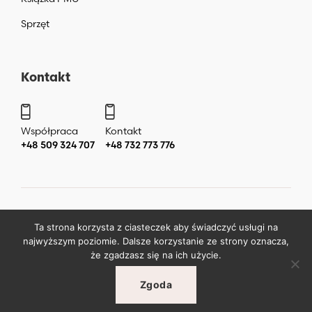
Sprzęt
Kontakt
Współpraca
Kontakt
+48 509 324 707
+48 732 773 776
Copyright ©
2026
by
Katarzyna Liera Liera Academy Makijaż
Ta strona korzysta z ciasteczek aby świadczyć usługi na
permanentny Warszawa
.
najwyższym poziomie. Dalsze korzystanie ze strony oznacza,
że zgadzasz się na ich użycie.
Zgoda