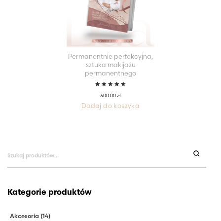
Permanentnie perfekcyjna,
sztuka makijażu
permanentnego
Oceniono
300.00
zł
5.00
na
5
Dodaj do koszyka
Szukaj:
Kategorie produktów
Akcesoria
(14)