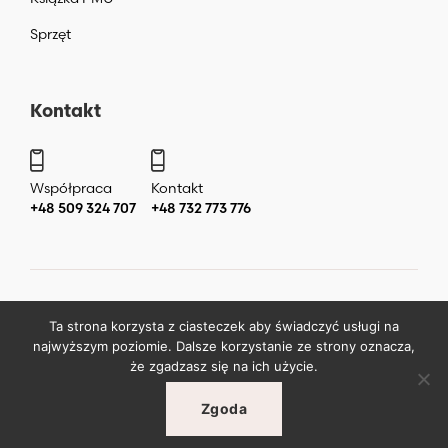
Sprzęt
Kontakt
Współpraca
Kontakt
+48 509 324 707
+48 732 773 776
Copyright ©
2026
by
Katarzyna Liera Liera Academy Makijaż
Ta strona korzysta z ciasteczek aby świadczyć usługi na
permanentny Warszawa
.
najwyższym poziomie. Dalsze korzystanie ze strony oznacza,
że zgadzasz się na ich użycie.
Zgoda