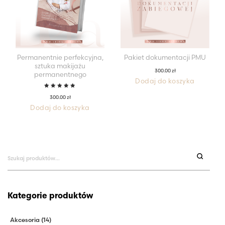
Permanentnie perfekcyjna,
Pakiet dokumentacji PMU
sztuka makijażu
300.00
zł
permanentnego
Dodaj do koszyka
Oceniono
300.00
zł
5.00
na
5
Dodaj do koszyka
Szukaj:
Kategorie produktów
Akcesoria
(14)