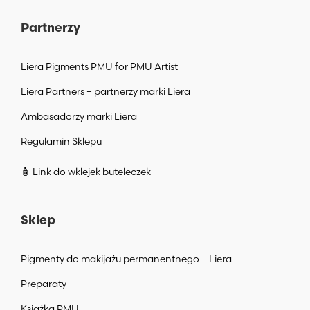
Partnerzy
Liera Pigments PMU for PMU Artist
Liera Partners – partnerzy marki Liera
Ambasadorzy marki Liera
Regulamin Sklepu
🧴 Link do wklejek buteleczek
Sklep
Pigmenty do makijażu permanentnego – Liera
Preparaty
Książka PMU