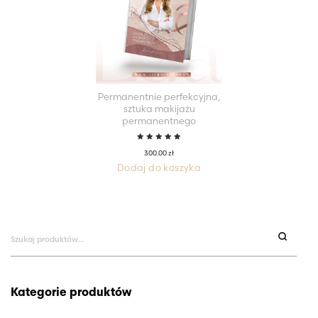
Permanentnie perfekcyjna,
sztuka makijażu
permanentnego
Oceniono
300.00
zł
5.00
na
5
Dodaj do koszyka
Szukaj:
Kategorie produktów