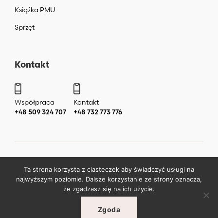
Książka PMU
Sprzęt
Kontakt
Współpraca
Kontakt
+48 509 324 707
+48 732 773 776
Copyright ©
2026
by
Katarzyna Liera Liera Academy Makijaż
Ta strona korzysta z ciasteczek aby świadczyć usługi na
permanentny Warszawa
.
najwyższym poziomie. Dalsze korzystanie ze strony oznacza,
że zgadzasz się na ich użycie.
Zgoda