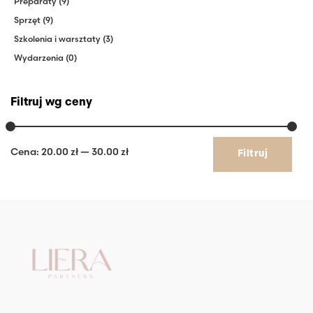
Preparaty
(9)
Sprzęt
(9)
Szkolenia i warsztaty
(3)
Wydarzenia
(0)
Filtruj wg ceny
Cena
Cena
Cena:
20.00 zł
—
30.00 zł
Filtruj
min
max