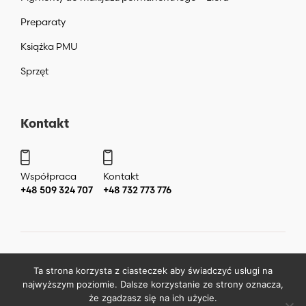
Preparaty
Książka PMU
Sprzęt
Kontakt
Współpraca
Kontakt
+48 509 324 707
+48 732 773 776
Copyright ©
2026
by
Katarzyna Liera Liera Academy Makijaż
Ta strona korzysta z ciasteczek aby świadczyć usługi na
permanentny Warszawa
.
najwyższym poziomie. Dalsze korzystanie ze strony oznacza,
że zgadzasz się na ich użycie.