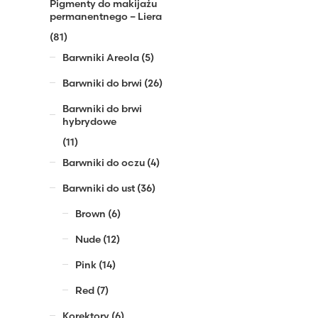
Pigmenty do makijażu
permanentnego – Liera
(81)
Barwniki Areola
(5)
Barwniki do brwi
(26)
Barwniki do brwi
hybrydowe
(11)
Barwniki do oczu
(4)
Barwniki do ust
(36)
Brown
(6)
Nude
(12)
Pink
(14)
Red
(7)
Korektory
(6)