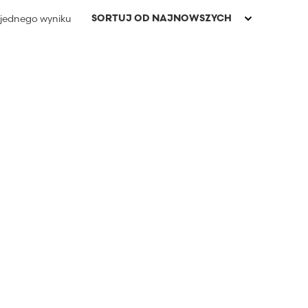
 jednego wyniku
t