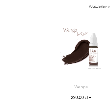
Wyświetlanie
Wenge
220.00
zł
–
Zakres
Wybierz opcje
330.00
zł
Ten
cen:
produk