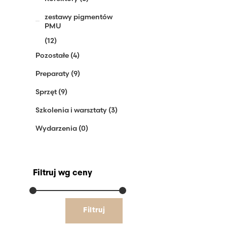
zestawy pigmentów
PMU
(12)
Pozostałe
(4)
Preparaty
(9)
Sprzęt
(9)
Szkolenia i warsztaty
(3)
Wydarzenia
(0)
Filtruj wg ceny
Cena
Cena
Filtruj
min
max