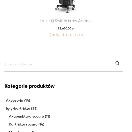
Laser Q Switch firmy Artemis
35,670.00
zł
Dodaj do koszyka
Szukaj:
Kategorie produktów
Akcesoria
(14)
Igły-kartridże
(33)
Akupunktura secure
(11)
Kartridże secure
(14)