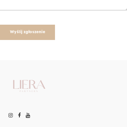
Please
leave
this
field
empty.