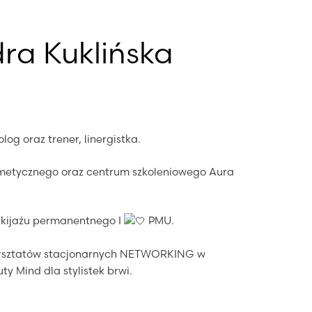
ra Kuklińska
og oraz trener, linergistka.
smetycznego oraz centrum szkoleniowego Aura
akijażu permanentnego I
PMU.
rsztatów stacjonarnych NETWORKING w
y Mind dla stylistek brwi.