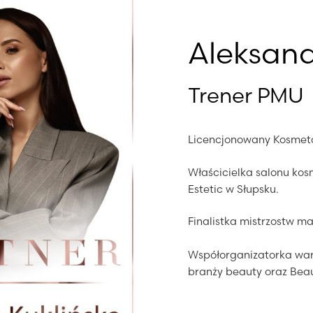
Aleksand
Trener PMU
Licencjonowany Kosmetol
Właścicielka salonu ko
Estetic w Słupsku.
Finalistka mistrzostw m
Współorganizatorka wa
branży beauty oraz Beaut