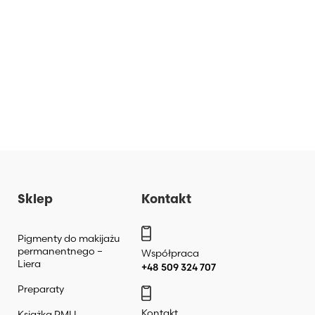
Sklep
Kontakt
Pigmenty do makijażu
permanentnego –
Współpraca
Liera
+48 509 324 707
Preparaty
Kontakt
Książka PMU