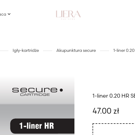
aca
Igły-kartridże
Akupunktura secure
1-liner 0.
1-liner 0.20 HR
47.00
zł