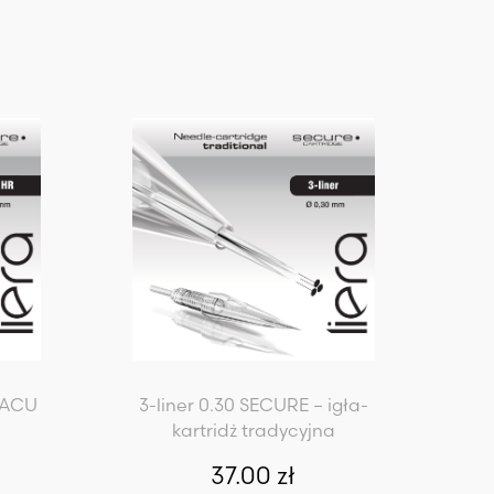
E ACU
3-liner 0.30 SECURE – igła-
kartridż tradycyjna
37.00
zł
j