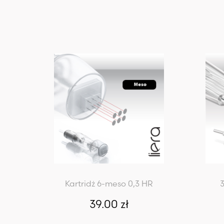
Kartridż 6-meso 0,3 HR
39.00
zł
Dodaj do koszyka