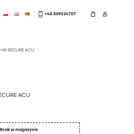
+48 509324707
20 HR SECURE ACU
 SECURE ACU
Brak w magazynie