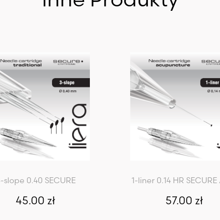
3-slope 0.40 SECURE
1-liner 0.14 HR SECUR
45.00
zł
57.00
zł
Dowiedz się więcej
Dowiedz się więce