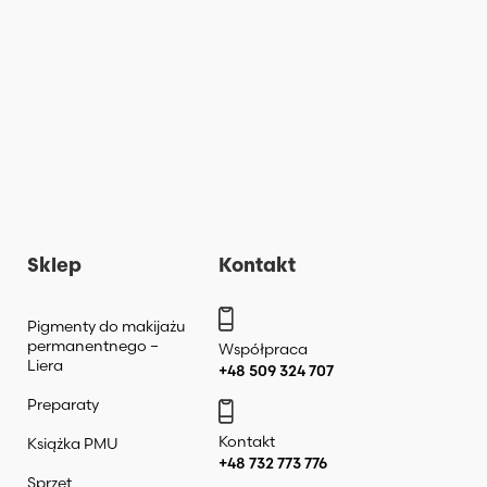
Dowiedz się więcej
Sklep
Kontakt
Pigmenty do makijażu
permanentnego –
Współpraca
Liera
+48 509 324 707
Preparaty
Kontakt
Książka PMU
+48 732 773 776
Sprzęt