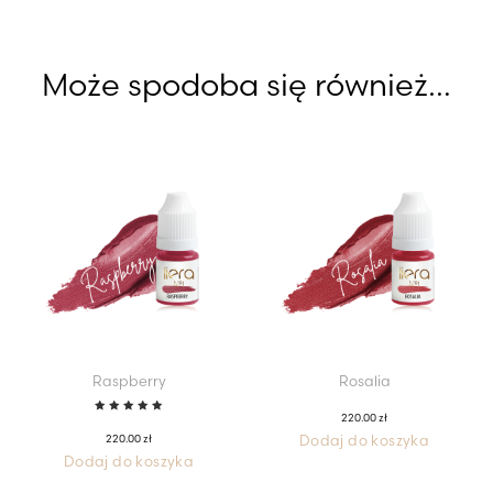
Może spodoba się również…
Raspberry
Rosalia
220.00
zł
Oceniono
5.00
na
220.00
zł
Dodaj do koszyka
5
Dodaj do koszyka