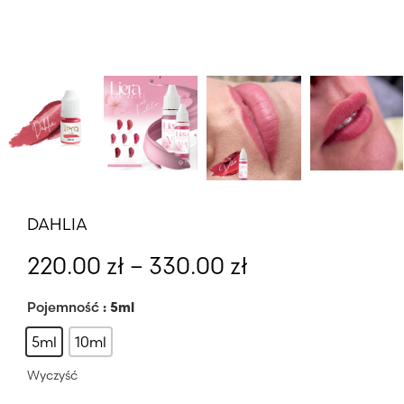
DAHLIA
Zakres
220.00
zł
–
330.00
zł
cen:
od
Pojemność
: 5ml
220.00 zł
5ml
10ml
do
Wyczyść
330.00 zł