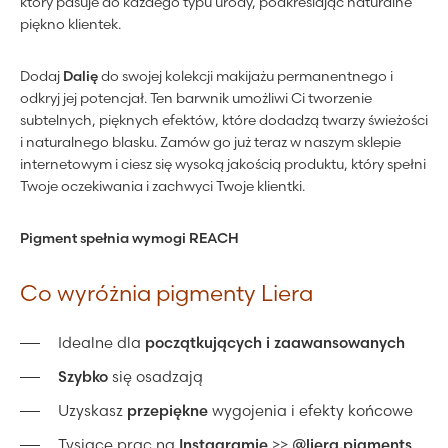
który pasuje do każdego typu urody, podkreślając naturalne
piękno klientek.
Dodaj
Dalię
do swojej kolekcji makijażu permanentnego i
odkryj jej potencjał. Ten barwnik umożliwi Ci tworzenie
subtelnych, pięknych efektów, które dodadzą twarzy świeżości
i naturalnego blasku. Zamów go już teraz w naszym sklepie
internetowym i ciesz się wysoką jakością produktu, który spełni
Twoje oczekiwania i zachwyci Twoje klientki.
Pigment spełnia wymogi REACH
Co wyróżnia pigmenty Liera
Idealne dla
początkujących i zaawansowanych
Szybko
się osadzają
Uzyskasz
przepiękne
wygojenia i efekty końcowe
Tysiące prac na
Instagramie
>>
@liera.pigments