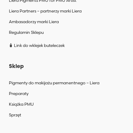
Liera Pigments PMU for PMU Artist
Liera Partners – partnerzy marki Liera
Ambasadorzy marki Liera
Regulamin Sklepu
🧴 Link do wklejek buteleczek
Sklep
Pigmenty do makijażu permanentnego – Liera
Preparaty
Książka PMU
Sprzęt