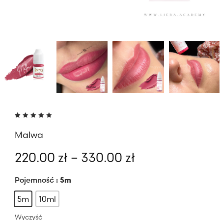
Oceniony
4
5.00
na
Malwa
5 na
podstawie
ocen
klientów
Zakres
220.00
zł
–
330.00
zł
cen:
od
Pojemność
: 5m
220.00 zł
5m
10ml
do
Wyczyść