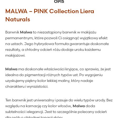
OPIS
MALWA – PINK Collection Liera
Naturals
Barwnik
Malwa
to niezastąpiony barwnik w makijażu
permanentnym, które pozwoli Ci osiągnąć wyjątkowy efekt
na ustach. Jego hybrydowa formuła gwarantuje doskonałe
rezultaty, a chłodny odcień różu dodaje uroku każdemu
makijażowi.
Malwa
ma doskonałe właściwości kryjące, co sprawia, że jest
idealna do pigmentacji różnych typów ust. Po wygojeniu
uzyskujemy piękny kolor lekkiej maliny, który nadaje
charakteru i wyrazistości.
Ten barwnik jest uniwersalny i pasuje do wielu typów urody. Bez
względu na karnację czy kolor włosów,
Malwa
doda
subtelności i elegancji. Jest to szczególnie polecany odcień
dla osób o chłodnej tonacji skóry.