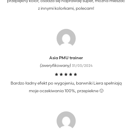
przepiękny kolor, osadza się naprawdę super, można mieszać
z innymi kolorkami, polecam!
Asia PMU trainer
(zweryfikowany)
31/03/2024
Oceniono
Bardzo ładny efekt po wygojeniu, barwniki Liera spełniają
5
na 5
moje oczekiwania 100%, przepiekne 🙂