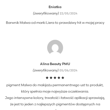
Eniatka
(zweryfikowany)
22/05/2024
Barwnik Malwa od marki Liera to prawdziwy hit w mojej pracy
Alina Beauty PMU
(zweryfikowany)
05/06/2024
Oceniono
pigment Malwa do makijażu permanentnego ust to produkt,
5
na 5
który spełnia moje najwyższe oczekiwania.
Jego intensywne kolory, trwałość i łatwość aplikacji sprawiają,
że jest to jeden z najlepszych pigmentów dostępnych na