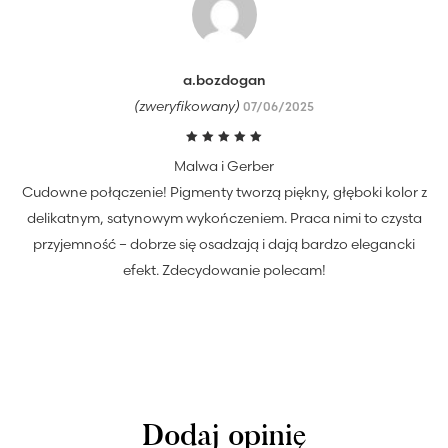
a.bozdogan
(zweryfikowany)
07/06/2025
Oceniono
Malwa i Gerber
5
na 5
Cudowne połączenie! Pigmenty tworzą piękny, głęboki kolor z
delikatnym, satynowym wykończeniem. Praca nimi to czysta
przyjemność – dobrze się osadzają i dają bardzo elegancki
efekt. Zdecydowanie polecam!
Dodaj opinię