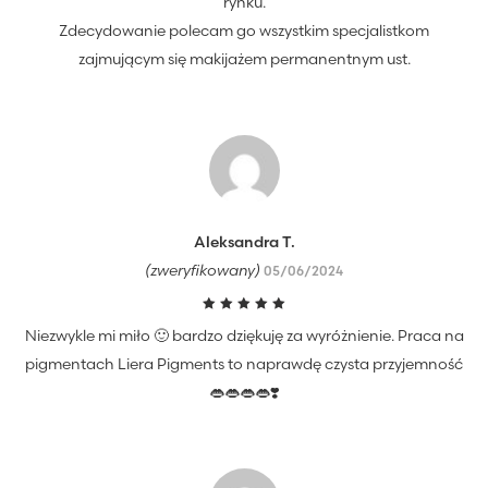
rynku.
Zdecydowanie polecam go wszystkim specjalistkom
zajmującym się makijażem permanentnym ust.
Aleksandra T.
(zweryfikowany)
05/06/2024
Oceniono
Niezwykle mi miło 🙂 bardzo dziękuję za wyróżnienie. Praca na
5
na 5
pigmentach Liera Pigments to naprawdę czysta przyjemność
👄👄👄👄❣️