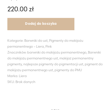
330.00 zł
220.00
zł
Dodaj do koszyka
Kategorie:
Barwniki do ust
,
Pigmenty do makijażu
permanentnego – Liera
,
Pink
Znaczników:
barwniki do makijażu permanentnego
,
Barwniki
do makijażu permanentnego ust
,
makijaż permanentny
pigmenty
,
najlepsze pigmenty do pigmentacji ust
,
pigment do
makijażu permanentnego ust
,
pigmenty do PMU
Marka:
Liera
SKU:
Brak danych