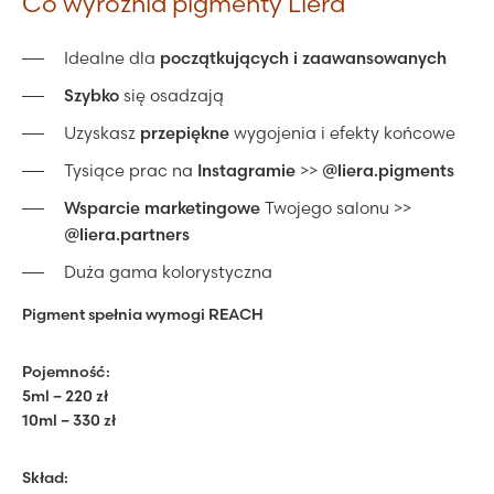
Co wyróżnia pigmenty Liera
Idealne dla
początkujących i zaawansowanych
Szybko
się osadzają
Uzyskasz
przepiękne
wygojenia i efekty końcowe
Tysiące prac na
Instagramie
>>
@liera.pigments
Wsparcie marketingowe
Twojego salonu >>
@liera.partners
Duża gama kolorystyczna
Pigment spełnia wymogi REACH
Pojemność:
5ml – 220 zł
10ml – 330 zł
Skład: