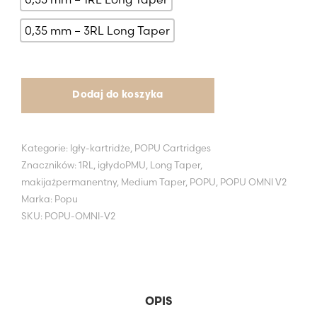
0,35 mm – 3RL Long Taper
Dodaj do koszyka
Kategorie:
Igły-kartridże
,
POPU Cartridges
Znaczników:
1RL
,
igłydoPMU
,
Long Taper
,
makijażpermanentny
,
Medium Taper
,
POPU
,
POPU OMNI V2
Marka:
Popu
SKU:
POPU-OMNI-V2
OPIS