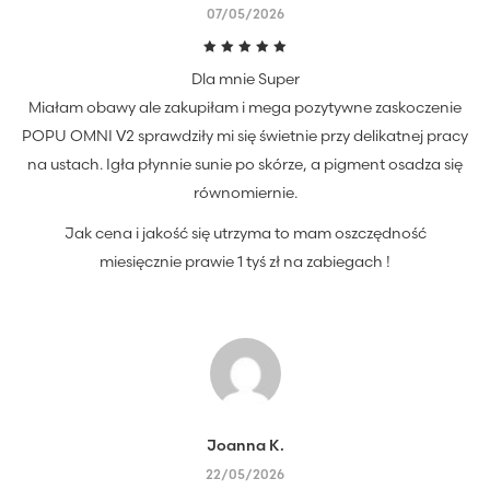
07/05/2026
Oceniono
Dla mnie Super
5
na 5
Miałam obawy ale zakupiłam i mega pozytywne zaskoczenie
POPU OMNI V2 sprawdziły mi się świetnie przy delikatnej pracy
na ustach. Igła płynnie sunie po skórze, a pigment osadza się
równomiernie.
Jak cena i jakość się utrzyma to mam oszczędność
miesięcznie prawie 1 tyś zł na zabiegach !
Joanna K.
22/05/2026