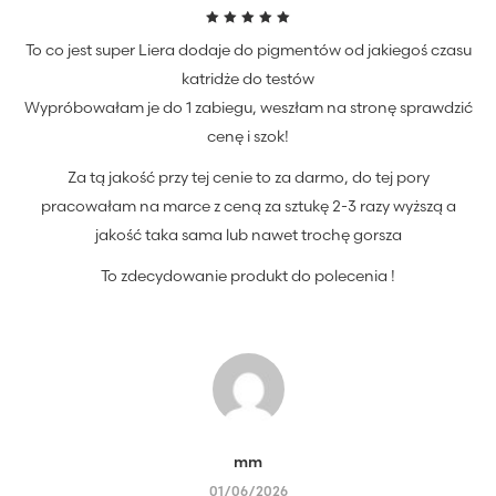
Oceniono
To co jest super Liera dodaje do pigmentów od jakiegoś czasu
5
na 5
katridże do testów
Wypróbowałam je do 1 zabiegu, weszłam na stronę sprawdzić
cenę i szok!
Za tą jakość przy tej cenie to za darmo, do tej pory
pracowałam na marce z ceną za sztukę 2-3 razy wyższą a
jakość taka sama lub nawet trochę gorsza
To zdecydowanie produkt do polecenia !
mm
01/06/2026