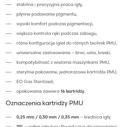
stabilna i precyzyjna praca igły,
płynne podawanie pigmentu,
wysoki komfort podczas pigmentacji,
większa kontrola ręki podczas zabiegu,
różne konfiguracje igieł do różnych technik PMU,
uniwersalne zastosowanie – brwi, usta, kreski,
kompatybilność z wieloma maszynkami PMU,
sterylnie pakowane, jednorazowe kartridże PMU,
EO Gas Sterilized,
opakowanie zawiera
16 kartridży
.
Oznaczenia kartridży PMU
0,25 mm / 0,30 mm / 0,35 mm
– średnica igły.
1RL
– jedna igła typu Round Liner do precyzyjnej