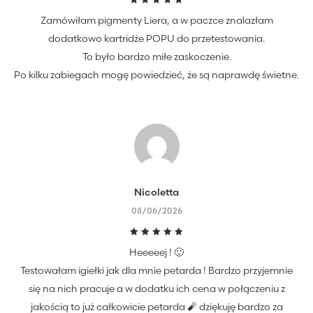
Oceniono
Zamówiłam pigmenty Liera, a w paczce znalazłam
5
na 5
dodatkowo kartridże POPU do przetestowania.
To było bardzo miłe zaskoczenie.
Po kilku zabiegach mogę powiedzieć, że są naprawdę świetne.
Nicoletta
08/06/2026
Oceniono
Heeeeej ! 🙂
5
na 5
Testowałam igiełki jak dla mnie petarda ! Bardzo przyjemnie
się na nich pracuje a w dodatku ich cena w połączeniu z
jakością to już całkowicie petarda 🧨 dziękuję bardzo za