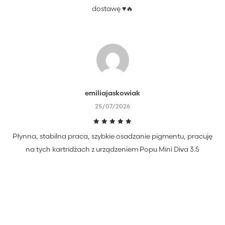
dostawę ♥️🔥
emiliajaskowiak
25/07/2026
Oceniono
Płynna, stabilna praca, szybkie osadzanie pigmentu, pracuję
5
na 5
na tych kartridżach z urządzeniem Popu Mini Diva 3.5