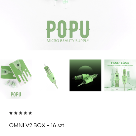
Oceniony
6
5.00
na
OMNI V2 BOX – 16 szt.
5 na
podstawie
ocen
klientów