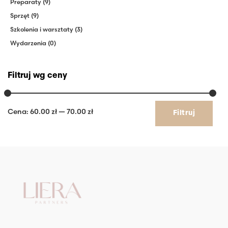
Preparaty
(9)
Sprzęt
(9)
Szkolenia i warsztaty
(3)
Wydarzenia
(0)
Filtruj wg ceny
Cena
Cena
Cena:
60.00 zł
—
70.00 zł
Filtruj
min
max