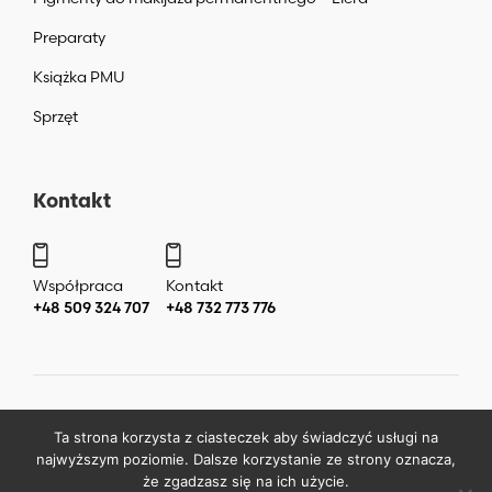
Preparaty
Książka PMU
Sprzęt
Kontakt
Współpraca
Kontakt
+48 509 324 707
+48 732 773 776
Copyright ©
2026
by
Katarzyna Liera Liera Academy Makijaż
Ta strona korzysta z ciasteczek aby świadczyć usługi na
permanentny Warszawa
.
najwyższym poziomie. Dalsze korzystanie ze strony oznacza,
że zgadzasz się na ich użycie.