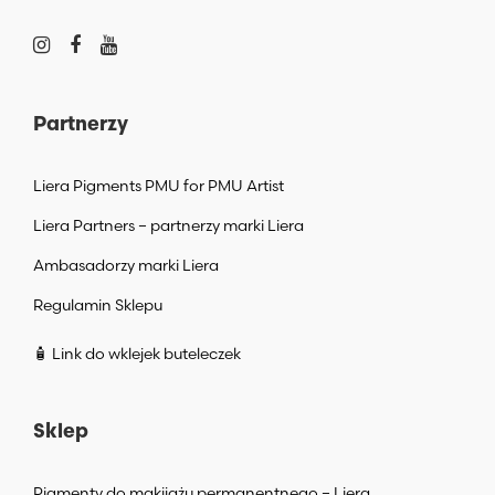
Partnerzy
Liera Pigments PMU for PMU Artist
Liera Partners – partnerzy marki Liera
Ambasadorzy marki Liera
Regulamin Sklepu
🧴 Link do wklejek buteleczek
Sklep
Pigmenty do makijażu permanentnego – Liera