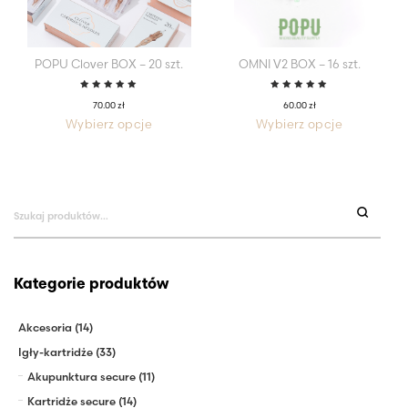
POPU Clover BOX – 20 szt.
OMNI V2 BOX – 16 szt.
Oceniono
Oceniono
70.00
zł
60.00
zł
5.00
na
5.00
na
5
5
Wybierz opcje
Wybierz opcje
Ten
Ten
produkt
produkt
ma
ma
wiele
wiele
wariantów.
wariantów.
Opcje
Opcje
można
można
Szukaj:
wybrać
wybrać
na
na
stronie
stronie
produktu
produktu
Kategorie produktów
Akcesoria
(14)
Igły-kartridże
(33)
Akupunktura secure
(11)
Kartridże secure
(14)